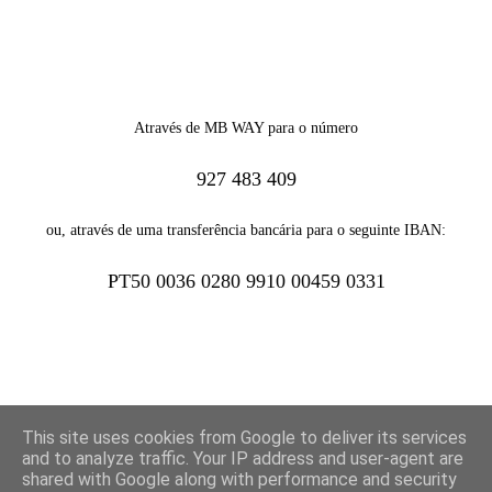
Através de MB WAY para o número
927 483 409
ou, através de uma transferência bancária para o seguinte IBAN:
PT50 0036 0280 9910 00459 0331
This site uses cookies from Google to deliver its services
and to analyze traffic. Your IP address and user-agent are
shared with Google along with performance and security